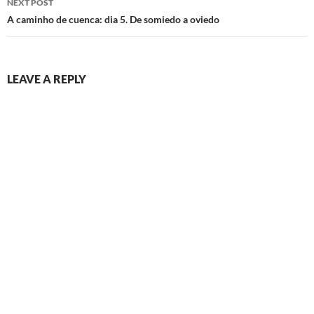
NEXT POST
A caminho de cuenca: dia 5. De somiedo a oviedo
LEAVE A REPLY