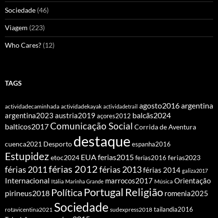
Sociedade
(46)
Viagem
(223)
Who Cares?
(12)
TAGS
agosto2016
argentina
actividadecaminhada
actividadekayak
actividadetrail
balcãs2024
argentina2023
austria2019
açores2012
Comunicação Social
balticos2017
Corrida de Aventura
destaque
cuenca2021
Desporto
espanha2016
Estupidez
EUA
ferias2015
etoc2024
ferias2016
ferias2023
férias 2012
férias 2011
férias 2013
férias 2014
galiza2017
Internacional
Orientação
marrocos2017
Itália
Marinha Grande
Música
Portugal
Religião
Política
pirineus2018
romenia2025
Sociedade
tailandia2016
rotavicentina2021
sudexpress2018