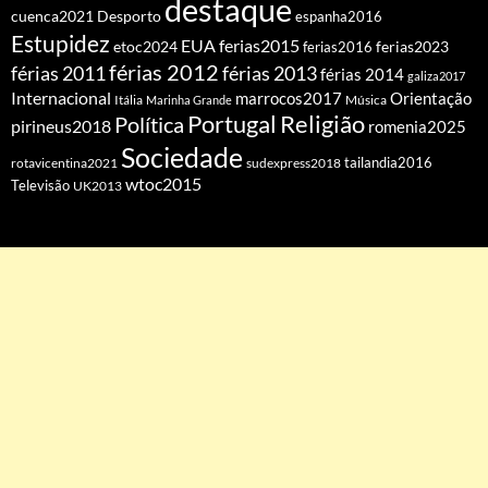
destaque
cuenca2021
Desporto
espanha2016
Estupidez
EUA
ferias2015
etoc2024
ferias2016
ferias2023
férias 2012
férias 2011
férias 2013
férias 2014
galiza2017
Internacional
Orientação
marrocos2017
Itália
Marinha Grande
Música
Portugal
Religião
Política
pirineus2018
romenia2025
Sociedade
tailandia2016
rotavicentina2021
sudexpress2018
wtoc2015
Televisão
UK2013