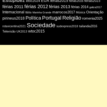
Estupidez
EUA
ferias2015
etoc2024
ferias2016
ferias2023
férias 2012
férias 2011
férias 2013
férias 2014
galiza2017
Internacional
Orientação
marrocos2017
Itália
Música
Marinha Grande
Portugal
Religião
Política
pirineus2018
romenia2025
Sociedade
tailandia2016
rotavicentina2021
sudexpress2018
wtoc2015
Televisão
UK2013