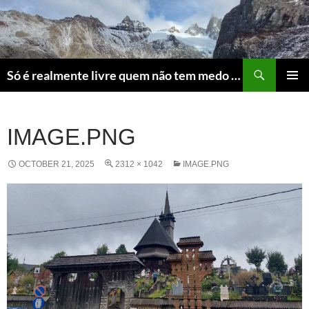
Skip
to
content
Search
Só é realmente livre quem não tem medo do ridículo
PRIMAR
MENU
IMAGE.PNG
OCTOBER 21, 2025
2312 × 1042
IMAGE.PNG