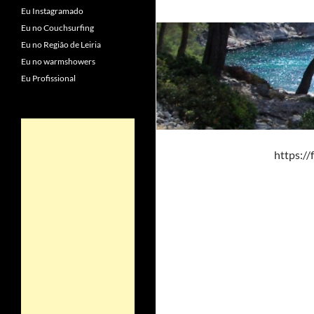
Eu Instagramado
Eu no Couchsurfing
Eu no Região de Leiria
Eu no warmshowers
Eu Profissional
https:/