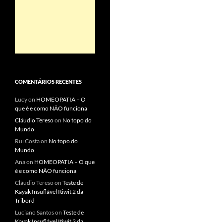
COMENTÁRIOS RECENTES
Lucy
on
HOMEOPATIA – O
que é e como NÃO funciona
Cláudio Tereso
on
No topo do
Mundo
Rui Costa
on
No topo do
Mundo
Ana
on
HOMEOPATIA – O que
é e como NÃO funciona
Cláudio Tereso
on
Teste de
Kayak Insuflável Itiwit 2 da
Tribord
Luciano Santos
on
Teste de
Kayak Insuflável Itiwit 2 da