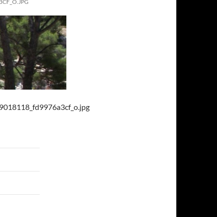
3CF_O.JPG
29018118_fd9976a3cf_o.jpg