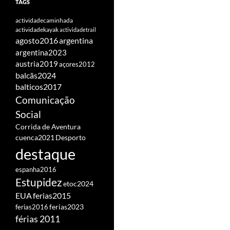
TAGS
actividadecaminhada
actividadekayak
actividadetrail
agosto2016
argentina
argentina2023
austria2019
açores2012
balcãs2024
balticos2017
Comunicação
Social
Corrida de Aventura
cuenca2021
Desporto
destaque
espanha2016
Estupidez
etoc2024
EUA
ferias2015
ferias2016
ferias2023
férias 2011