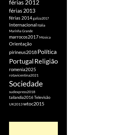
férias 2012
férias 2013
férias 2014
galiza2017
Internacional
Itália
Marinha Grande
marrocos2017
Música
Orientação
Política
pirineus2018
Portugal
Religião
romenia2025
rotavicentina2021
Sociedade
sudexpress2018
tailandia2016
Televisão
wtoc2015
UK2013