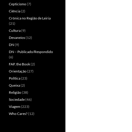
Cepticismo
(7)
Ciência
(2)
Crónica no Região de Leiria
(21)
Cultura
(9)
Devaneios
(12)
DN
(9)
DN – Publicado/Respondido
(6)
FAP, the Book
(2)
Orientação
(27)
Política
(23)
Queixa
(2)
Religião
(38)
Sociedade
(46)
Viagem
(223)
Who Cares?
(12)