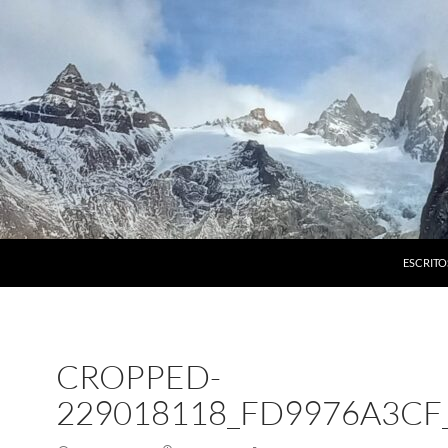
ESCRITO
CROPPED-
229018118_FD9976A3CF