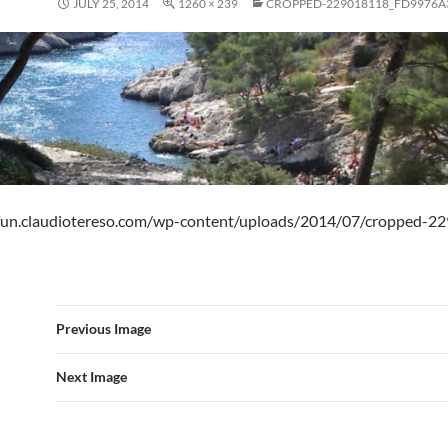
JULY 25, 2014
1260 × 239
CROPPED-229018118_FD9976A
/fun.claudiotereso.com/wp-content/uploads/2014/07/cropped-2
Previous Image
Next Image